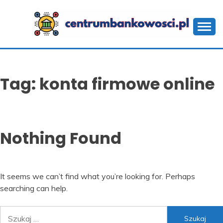
Skip
to
content
CENTRUMBANKOWOS
Tag:
konta firmowe online
Nothing Found
It seems we can’t find what you’re looking for. Perhaps
searching can help.
Szukaj: