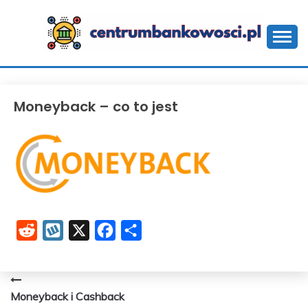
Skip
to
content
CENTRUMBANKOWOS
Moneyback – co to jest
Reddit
Wykop
X
Facebook
Share
Nawigacja
Moneyback i Cashback
wpisu