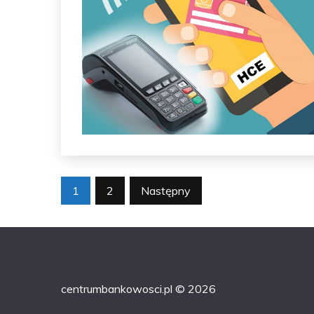
Stronicowanie
1
2
Następny
wpisów
centrumbankowosci.pl © 2026